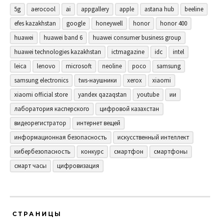
5g
aerocool
ai
appgallery
apple
astana hub
beeline
efes kazakhstan
google
honeywell
honor
honor 400
huawei
huawei band 6
huawei consumer business group
huawei technologies kazakhstan
ictmagazine
idc
intel
leica
lenovo
microsoft
neoline
poco
samsung
samsung electronics
tws-наушники
xerox
xiaomi
xiaomi official store
yandex qazaqstan
youtube
ии
лаборатория касперского
цифровой казахстан
видеорегистратор
интернет вещей
информационная безопасность
искусственный интеллект
кибербезопасность
конкурс
смартфон
смартфоны
смарт часы
цифровизация
СТРАНИЦЫ