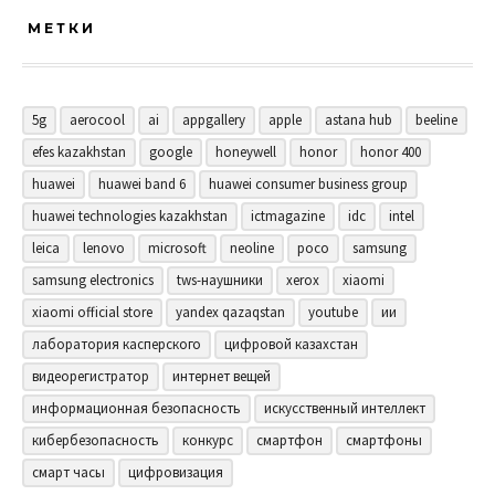
МЕТКИ
5g
aerocool
ai
appgallery
apple
astana hub
beeline
efes kazakhstan
google
honeywell
honor
honor 400
huawei
huawei band 6
huawei consumer business group
huawei technologies kazakhstan
ictmagazine
idc
intel
leica
lenovo
microsoft
neoline
poco
samsung
samsung electronics
tws-наушники
xerox
xiaomi
xiaomi official store
yandex qazaqstan
youtube
ии
лаборатория касперского
цифровой казахстан
видеорегистратор
интернет вещей
информационная безопасность
искусственный интеллект
кибербезопасность
конкурс
смартфон
смартфоны
смарт часы
цифровизация