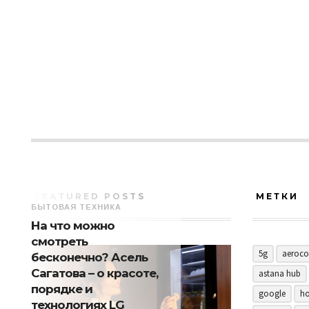
FEATURED POSTS
МЕТКИ
БЫТОВАЯ ТЕХНИКА
На что можно
смотреть
5g
aeroco
бесконечно? Асель
Сагатова – о красоте,
astana hub
порядке и
google
ho
технологиях LG