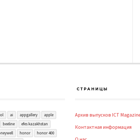
СТРАНИЦЫ
Архив выпусков ICT Magazin
ol
ai
appgallery
apple
beeline
efes kazakhstan
Контактная информация
neywell
honor
honor 400
О нас