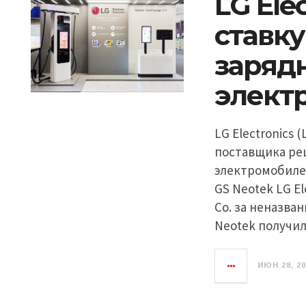
LG Ele
ставку
заряд
элект
LG Electronics
поставщика ре
электромобилей
GS Neotek LG E
Co. за неназван
Neotek получил
ИЮН 28, 2