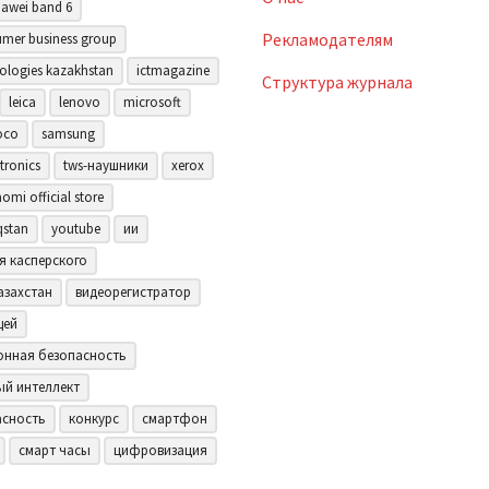
awei band 6
Рекламодателям
mer business group
ologies kazakhstan
ictmagazine
Структура журнала
leica
lenovo
microsoft
oco
samsung
tronics
tws-наушники
xerox
aomi official store
qstan
youtube
ии
я касперского
азахстан
видеорегистратор
щей
нная безопасность
ый интеллект
асность
конкурс
смартфон
смарт часы
цифровизация