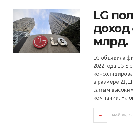
LG по
доход 
млрд.
LG объявила ф
2022 года LG Ele
консолидирован
в размере 21,11
самым высоким
компании. На о
МАЙ 05, 20