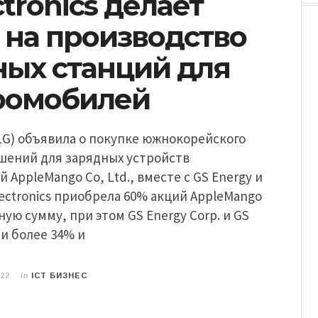
ctronics делает
 на производство
ных станций для
ромобилей
 (LG) объявила о покупке южнокорейского
шений для зарядных устройств
 AppleMango Co, Ltd., вместе с GS Energy и
lectronics приобрела 60% акций AppleMango
ную сумму, при этом GS Energy Corp. и GS
и более 34% и
in
022
ICT БИЗНЕС