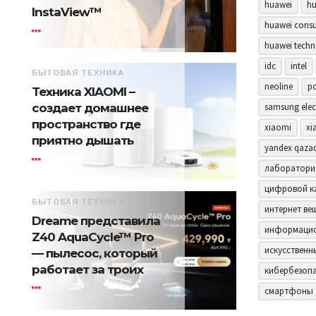
huawei
hu
InstaView™
huawei consu
huawei techn
idc
intel
БЫТОВАЯ ТЕХНИКА
neoline
p
Техника XIAOMI –
samsung elec
создает домашнее
пространство где
xiaomi
xi
приятно дышать
yandex qaza
лаборатори
цифровой к
БЫТОВАЯ ТЕХНИКА
интернет ве
Dreame представила
информацио
Z40 AquaCycle™ Pro
искусственн
— пылесос, который
работает за троих
кибербезоп
смартфоны