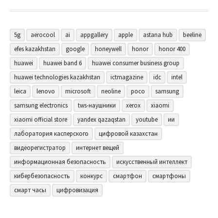
5g
aerocool
ai
appgallery
apple
astana hub
beeline
efes kazakhstan
google
honeywell
honor
honor 400
huawei
huawei band 6
huawei consumer business group
huawei technologies kazakhstan
ictmagazine
idc
intel
leica
lenovo
microsoft
neoline
poco
samsung
samsung electronics
tws-наушники
xerox
xiaomi
xiaomi official store
yandex qazaqstan
youtube
ии
лаборатория касперского
цифровой казахстан
видеорегистратор
интернет вещей
информационная безопасность
искусственный интеллект
кибербезопасность
конкурс
смартфон
смартфоны
смарт часы
цифровизация