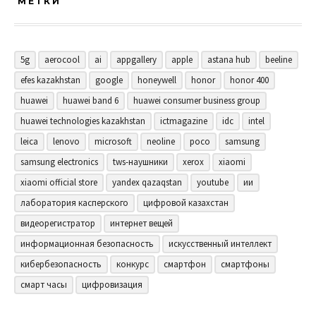
МЕТКИ
5g
aerocool
ai
appgallery
apple
astana hub
beeline
efes kazakhstan
google
honeywell
honor
honor 400
huawei
huawei band 6
huawei consumer business group
huawei technologies kazakhstan
ictmagazine
idc
intel
leica
lenovo
microsoft
neoline
poco
samsung
samsung electronics
tws-наушники
xerox
xiaomi
xiaomi official store
yandex qazaqstan
youtube
ии
лаборатория касперского
цифровой казахстан
видеорегистратор
интернет вещей
информационная безопасность
искусственный интеллект
кибербезопасность
конкурс
смартфон
смартфоны
смарт часы
цифровизация