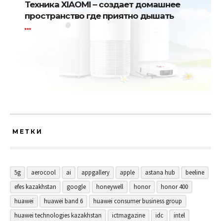
Техника XIAOMI – создает домашнее
пространство где приятно дышать
МЕТКИ
5g
aerocool
ai
appgallery
apple
astana hub
beeline
efes kazakhstan
google
honeywell
honor
honor 400
huawei
huawei band 6
huawei consumer business group
huawei technologies kazakhstan
ictmagazine
idc
intel