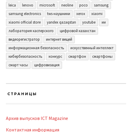
leica
lenovo
microsoft
neoline
poco
samsung
samsung electronics
tws-наушники
xerox
xiaomi
xiaomi official store
yandex qazaqstan
youtube
ии
лаборатория касперского
цифровой казахстан
видеорегистратор
интернет вещей
информационная безопасность
искусственный интеллект
кибербезопасность
конкурс
смартфон
смартфоны
смарт часы
цифровизация
СТРАНИЦЫ
Архив выпусков ICT Magazine
Контактная информация