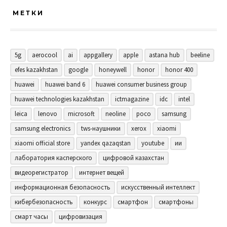
МЕТКИ
5g
aerocool
ai
appgallery
apple
astana hub
beeline
efes kazakhstan
google
honeywell
honor
honor 400
huawei
huawei band 6
huawei consumer business group
huawei technologies kazakhstan
ictmagazine
idc
intel
leica
lenovo
microsoft
neoline
poco
samsung
samsung electronics
tws-наушники
xerox
xiaomi
xiaomi official store
yandex qazaqstan
youtube
ии
лаборатория касперского
цифровой казахстан
видеорегистратор
интернет вещей
информационная безопасность
искусственный интеллект
кибербезопасность
конкурс
смартфон
смартфоны
смарт часы
цифровизация