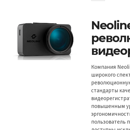
Neolin
револ
видео
Компания Neoli
широкого спек
революционную 
стандарты каче
видеорегистра
повышенным ур
эргономичност
пользователь 
доступны искл