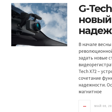
G-Tech
новый
надеж
В начале весны
революционной 
задать новые с
видеорегистра
Tech X72 – уст
сочетание фун
надежности. О
магнитное
МАЙ 08, 20