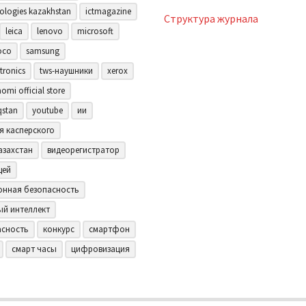
ologies kazakhstan
ictmagazine
Структура журнала
leica
lenovo
microsoft
oco
samsung
tronics
tws-наушники
xerox
aomi official store
qstan
youtube
ии
я касперского
азахстан
видеорегистратор
щей
нная безопасность
ый интеллект
асность
конкурс
смартфон
смарт часы
цифровизация