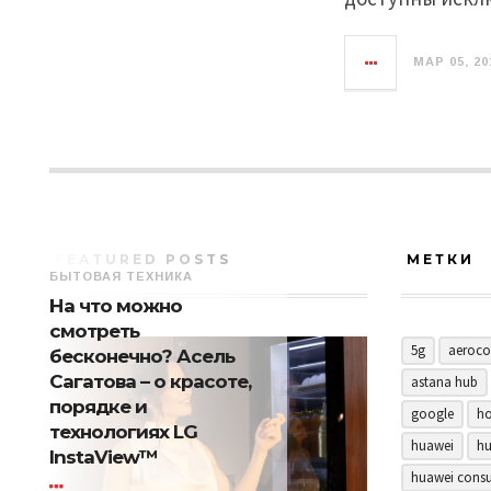
МАР 05, 20
FEATURED POSTS
МЕТКИ
БЫТОВАЯ ТЕХНИКА
На что можно
смотреть
5g
aeroco
бесконечно? Асель
Сагатова – о красоте,
astana hub
порядке и
google
ho
технологиях LG
huawei
hu
InstaView™
huawei consu