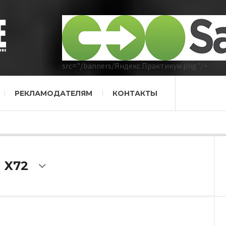
src="/banners/Яндекс Практикум.png"/>
РЕКЛАМОДАТЕЛЯМ
КОНТАКТЫ
h X72