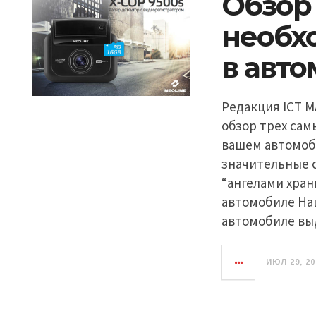
Обзор
необх
в авт
Редакция ICT 
обзор трех сам
вашем автомоб
значительные 
“ангелами хран
автомобиле На
автомобиле вы
ИЮЛ 29, 20