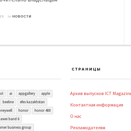
in
19
НОВОСТИ
СТРАНИЦЫ
Архив выпусков ICT Magazin
ol
ai
appgallery
apple
beeline
efes kazakhstan
Контактная информация
neywell
honor
honor 400
О нас
awei band 6
Рекламодателям
mer business group