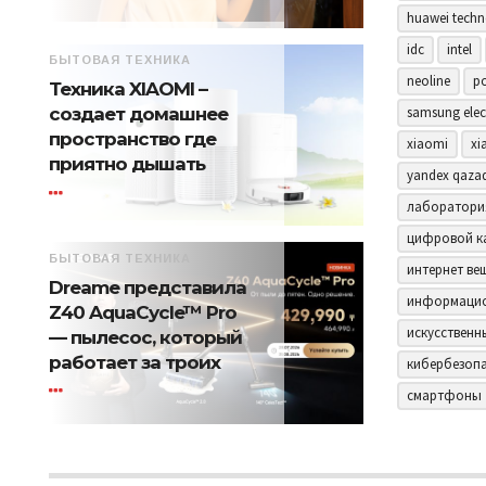
huawei techn
idc
intel
БЫТОВАЯ ТЕХНИКА
neoline
p
Техника XIAOMI –
samsung elec
создает домашнее
пространство где
xiaomi
xi
приятно дышать
yandex qaza
лаборатори
цифровой к
БЫТОВАЯ ТЕХНИКА
интернет ве
Dreame представила
информацио
Z40 AquaCycle™ Pro
искусственн
— пылесос, который
работает за троих
кибербезоп
смартфоны