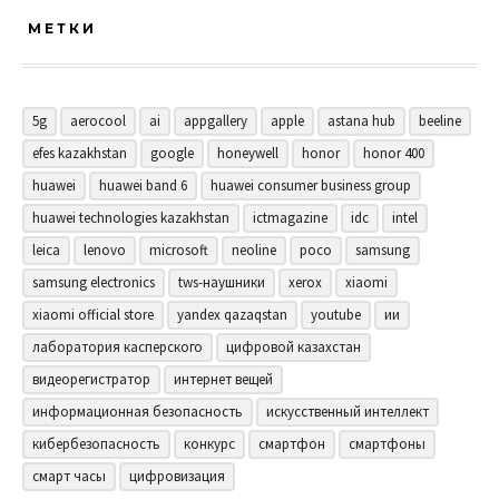
МЕТКИ
5g
aerocool
ai
appgallery
apple
astana hub
beeline
efes kazakhstan
google
honeywell
honor
honor 400
huawei
huawei band 6
huawei consumer business group
huawei technologies kazakhstan
ictmagazine
idc
intel
leica
lenovo
microsoft
neoline
poco
samsung
samsung electronics
tws-наушники
xerox
xiaomi
xiaomi official store
yandex qazaqstan
youtube
ии
лаборатория касперского
цифровой казахстан
видеорегистратор
интернет вещей
информационная безопасность
искусственный интеллект
кибербезопасность
конкурс
смартфон
смартфоны
смарт часы
цифровизация