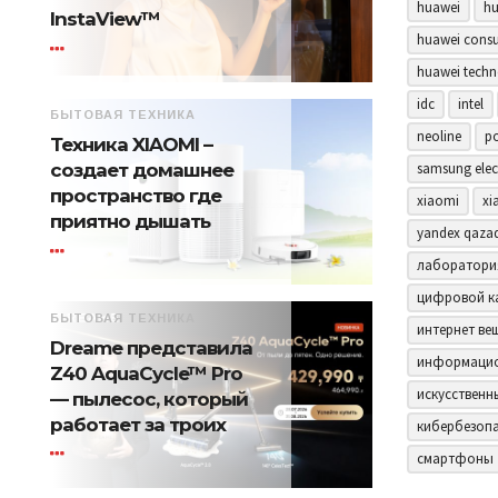
huawei
hu
InstaView™
huawei consu
huawei techn
idc
intel
БЫТОВАЯ ТЕХНИКА
neoline
p
Техника XIAOMI –
samsung elec
создает домашнее
пространство где
xiaomi
xi
приятно дышать
yandex qaza
лаборатори
цифровой к
БЫТОВАЯ ТЕХНИКА
интернет ве
Dreame представила
информацио
Z40 AquaCycle™ Pro
искусственн
— пылесос, который
работает за троих
кибербезоп
смартфоны