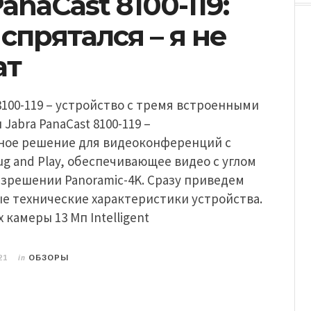
PanaCast 8100-119:
 спрятался – я не
ат
 8100-119 – устройство с тремя встроенными
Jabra PanaCast 8100-119 –
ное решение для видеоконференций с
ug and Play, обеспечивающее видео c углом
разрешении Panoramic-4K. Сразу приведем
е технические характеристики устройства.
 камеры 13 Мп Intelligent
in
21
ОБЗОРЫ