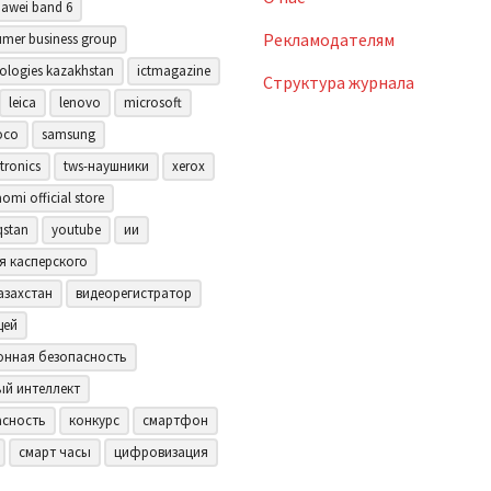
awei band 6
Рекламодателям
mer business group
ologies kazakhstan
ictmagazine
Структура журнала
leica
lenovo
microsoft
oco
samsung
tronics
tws-наушники
xerox
aomi official store
qstan
youtube
ии
я касперского
азахстан
видеорегистратор
щей
нная безопасность
ый интеллект
асность
конкурс
смартфон
смарт часы
цифровизация