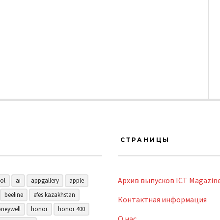
СТРАНИЦЫ
Архив выпусков ICT Magazin
ol
ai
appgallery
apple
beeline
efes kazakhstan
Контактная информация
neywell
honor
honor 400
О нас