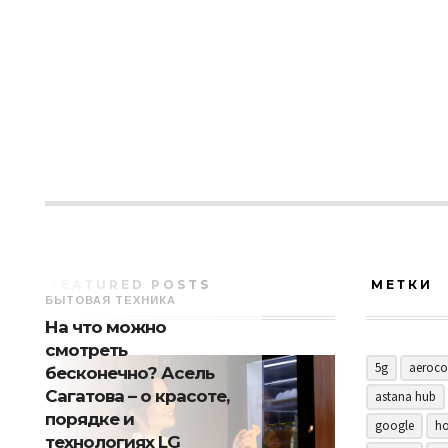
FEATURED POSTS
МЕТКИ
БЫТОВАЯ ТЕХНИКА
На что можно
смотреть
5g
aeroco
бесконечно? Асель
Сагатова – о красоте,
astana hub
порядке и
google
ho
технологиях LG