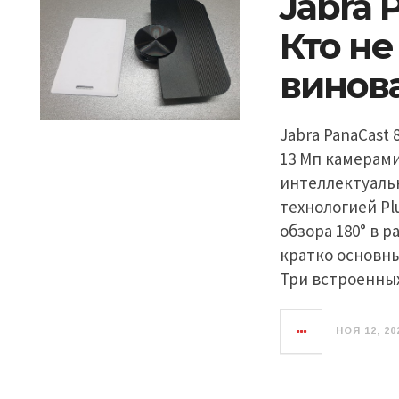
Jabra 
Кто не
винов
Jabra PanaCast
13 Мп камерами 
интеллектуаль
технологией Pl
обзора 180° в 
кратко основны
Три встроенных
НОЯ 12, 20