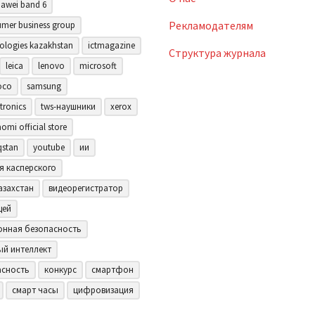
awei band 6
Рекламодателям
mer business group
ologies kazakhstan
ictmagazine
Структура журнала
leica
lenovo
microsoft
oco
samsung
tronics
tws-наушники
xerox
aomi official store
qstan
youtube
ии
я касперского
азахстан
видеорегистратор
щей
нная безопасность
ый интеллект
асность
конкурс
смартфон
смарт часы
цифровизация