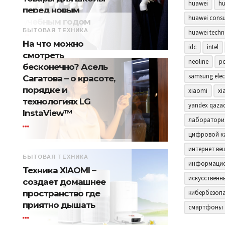
huawei
hu
перед новым
huawei consu
учебным годом
БЫТОВАЯ ТЕХНИКА
huawei techn
На что можно
idc
intel
смотреть
neoline
p
бесконечно? Асель
samsung elec
Сагатова – о красоте,
порядке и
xiaomi
xi
технологиях LG
yandex qaza
InstaView™
лаборатори
цифровой к
интернет ве
БЫТОВАЯ ТЕХНИКА
информацио
Техника XIAOMI –
искусственн
создает домашнее
пространство где
кибербезоп
приятно дышать
смартфоны