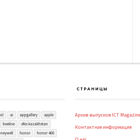
СТРАНИЦЫ
Архив выпусков ICT Magazin
ol
ai
appgallery
apple
beeline
efes kazakhstan
Контактная информация
neywell
honor
honor 400
О нас