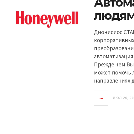
Автом
людя
Дионисиос СТА
корпоративных
преобразований
автоматизация
Прежде чем Вы 
может помочь 
направлениях д
ИЮЛ 26, 20