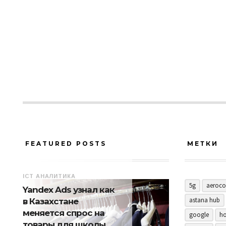
FEATURED POSTS
МЕТКИ
ICT АНАЛИТИКА
5g
aeroco
Yandex Ads узнал как
astana hub
в Казахстане
меняется спрос на
google
ho
товары для школы