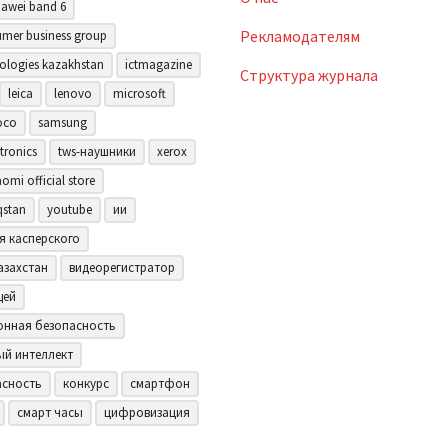
awei band 6
Рекламодателям
mer business group
ologies kazakhstan
ictmagazine
Структура журнала
leica
lenovo
microsoft
oco
samsung
tronics
tws-наушники
xerox
aomi official store
qstan
youtube
ии
я касперского
азахстан
видеорегистратор
щей
нная безопасность
ый интеллект
асность
конкурс
смартфон
смарт часы
цифровизация