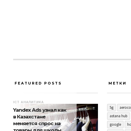
FEATURED POSTS
МЕТКИ
ICT АНАЛИТИКА
5g
aeroco
Yandex Ads узнал как
astana hub
в Казахстане
меняется спрос на
google
ho
товары для школы