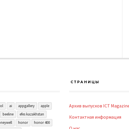
СТРАНИЦЫ
Архив выпусков ICT Magazin
ol
ai
appgallery
apple
beeline
efes kazakhstan
Контактная информация
neywell
honor
honor 400
О нас