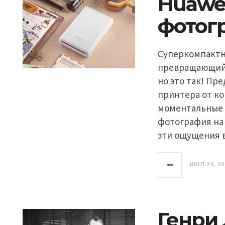
Huawei
фотог
Суперкомпактн
превращающий 
но это так! П
принтера от ко
моментальные 
фотография на 
эти ощущения 
ИЮЛ 24, 20
Генри 