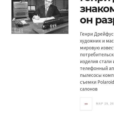
знако
он раз
Генри Дрейфус 
художник и ма
мировую извес
потребительски
изделия стали
телефонный апп
пылесосы комп
съемки Polaroi
салонов
МАР 19, 20