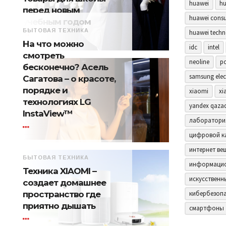
huawei
hu
перед новым
huawei consu
учебным годом
БЫТОВАЯ ТЕХНИКА
huawei techn
На что можно
idc
intel
смотреть
neoline
p
бесконечно? Асель
samsung elec
Сагатова – о красоте,
порядке и
xiaomi
xi
технологиях LG
yandex qaza
InstaView™
лаборатори
цифровой к
интернет ве
БЫТОВАЯ ТЕХНИКА
информацио
Техника XIAOMI –
искусственн
создает домашнее
пространство где
кибербезоп
приятно дышать
смартфоны