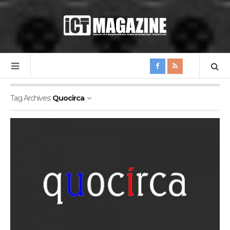
Tag Archives:
Quocirca