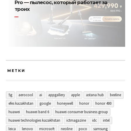
Pro — пылесос, который работает за
троих
МЕТКИ
5g
aerocool
ai
appgallery
apple
astana hub
beeline
efes kazakhstan
google
honeywell
honor
honor 400
huawei
huawei band 6
huawei consumer business group
huawei technologies kazakhstan
ictmagazine
idc
intel
leica
lenovo
microsoft
neoline
poco
samsung