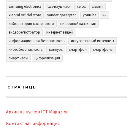
samsung electronics
tws-наушники
xerox
xiaomi
xiaomi official store
yandex qazaqstan
youtube
ии
лаборатория касперского
цифровой казахстан
видеорегистратор
интернет вещей
информационная безопасность
искусственный интеллект
кибербезопасность
конкурс
смартфон
смартфоны
смарт часы
цифровизация
СТРАНИЦЫ
Архив выпусков ICT Magazine
Контактная информация