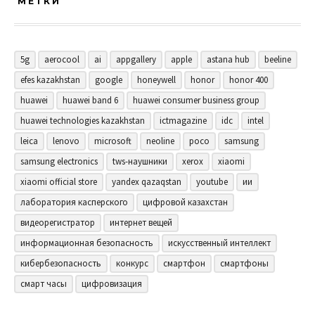
МЕТКИ
5g
aerocool
ai
appgallery
apple
astana hub
beeline
efes kazakhstan
google
honeywell
honor
honor 400
huawei
huawei band 6
huawei consumer business group
huawei technologies kazakhstan
ictmagazine
idc
intel
leica
lenovo
microsoft
neoline
poco
samsung
samsung electronics
tws-наушники
xerox
xiaomi
xiaomi official store
yandex qazaqstan
youtube
ии
лаборатория касперского
цифровой казахстан
видеорегистратор
интернет вещей
информационная безопасность
искусственный интеллект
кибербезопасность
конкурс
смартфон
смартфоны
смарт часы
цифровизация