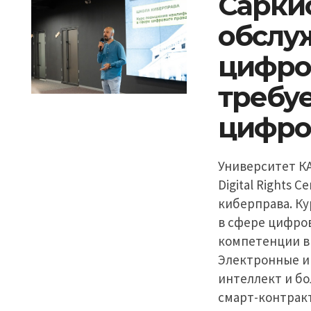
Сарки
обслу
цифро
требуе
цифро
Университет КА
Digital Rights 
киберправа. К
в сфере цифро
компетенции в
Электронные и
интеллект и б
смарт-контрак