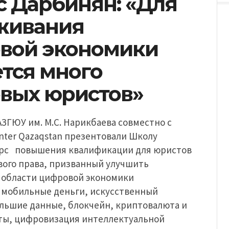
с Дарбинян: «Для
живания
вой экономики
тся много
вых юристов»
ЗГЮУ им. М.С. Нарикбаева совместно с
Center Qazaqstan презентовали Школу
урс повышения квалификации для юристов
вого права, призванный улучшить
 области цифровой экономики
 мобильные деньги, искусственный
ольшие данные, блокчейн, криптовалюта и
ты, цифровизация интеллектуальной