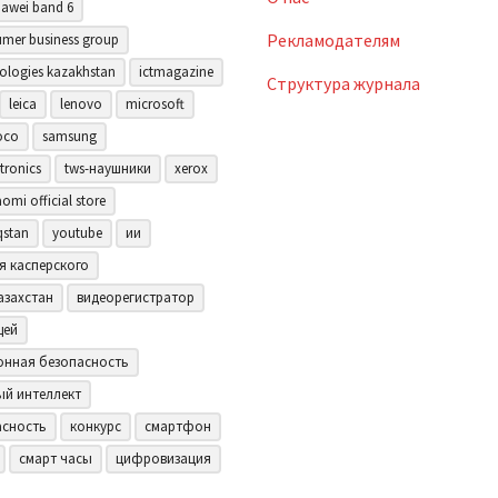
awei band 6
Рекламодателям
mer business group
ologies kazakhstan
ictmagazine
Структура журнала
leica
lenovo
microsoft
oco
samsung
tronics
tws-наушники
xerox
aomi official store
qstan
youtube
ии
я касперского
азахстан
видеорегистратор
щей
нная безопасность
ый интеллект
асность
конкурс
смартфон
смарт часы
цифровизация