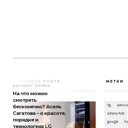
FEATURED POSTS
МЕТКИ
БЫТОВАЯ ТЕХНИКА
На что можно
смотреть
5g
aeroco
бесконечно? Асель
Сагатова – о красоте,
astana hub
порядке и
google
ho
технологиях LG