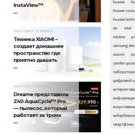
huawei
hu
InstaView™
huawei consu
huawei techn
idc
intel
БЫТОВАЯ ТЕХНИКА
neoline
p
Техника XIAOMI –
samsung elec
создает домашнее
пространство где
xiaomi
xi
приятно дышать
yandex qaza
лаборатори
цифровой к
БЫТОВАЯ ТЕХНИКА
интернет ве
Dreame представила
информацио
Z40 AquaCycle™ Pro
искусственн
— пылесос, который
работает за троих
кибербезоп
смартфоны