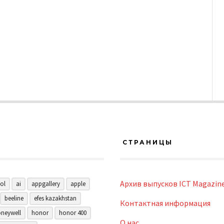
СТРАНИЦЫ
Архив выпусков ICT Magazin
ol
ai
appgallery
apple
beeline
efes kazakhstan
Контактная информация
neywell
honor
honor 400
О нас