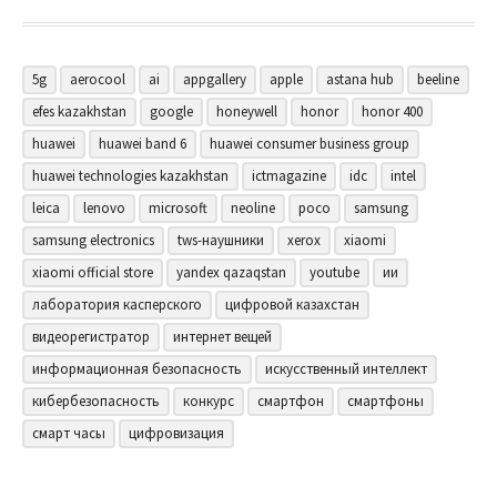
5g
aerocool
ai
appgallery
apple
astana hub
beeline
efes kazakhstan
google
honeywell
honor
honor 400
huawei
huawei band 6
huawei consumer business group
huawei technologies kazakhstan
ictmagazine
idc
intel
leica
lenovo
microsoft
neoline
poco
samsung
samsung electronics
tws-наушники
xerox
xiaomi
xiaomi official store
yandex qazaqstan
youtube
ии
лаборатория касперского
цифровой казахстан
видеорегистратор
интернет вещей
информационная безопасность
искусственный интеллект
кибербезопасность
конкурс
смартфон
смартфоны
смарт часы
цифровизация