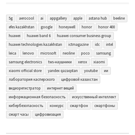
5g
aerocool
ai
appgallery
apple
astana hub
beeline
efes kazakhstan
google
honeywell
honor
honor 400
huawei
huawei band 6
huawei consumer business group
huawei technologies kazakhstan
ictmagazine
idc
intel
leica
lenovo
microsoft
neoline
poco
samsung
samsung electronics
tws-наушники
xerox
xiaomi
xiaomi official store
yandex qazaqstan
youtube
ии
лаборатория касперского
цифровой казахстан
видеорегистратор
интернет вещей
информационная безопасность
искусственный интеллект
кибербезопасность
конкурс
смартфон
смартфоны
смарт часы
цифровизация