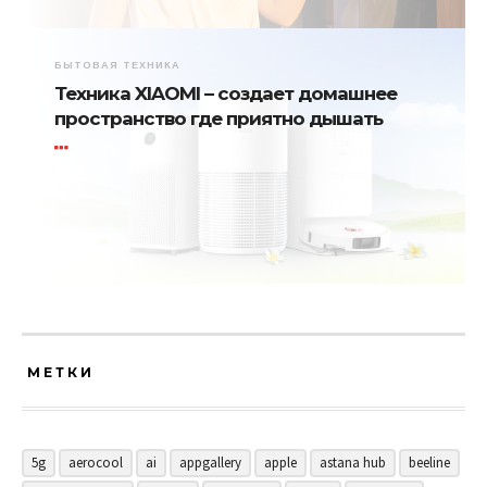
БЫТОВАЯ ТЕХНИКА
Техника XIAOMI – создает домашнее
пространство где приятно дышать
МЕТКИ
5g
aerocool
ai
appgallery
apple
astana hub
beeline