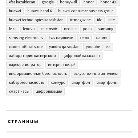
efes kazakhstan
google
honeywell
honor
honor 400
huawei
huawei band 6
huawei consumer business group
huawei technologies kazakhstan
ictmagazine
idc
intel
leica
lenovo
microsoft
neoline
poco
samsung
samsung electronics
tws-наушники
xerox
xiaomi
xiaomi official store
yandex qazaqstan
youtube
ии
лаборатория касперского
цифровой казахстан
видеорегистратор
интернет вещей
информационная безопасность
искусственный интеллект
кибербезопасность
конкурс
смартфон
смартфоны
смарт часы
цифровизация
СТРАНИЦЫ