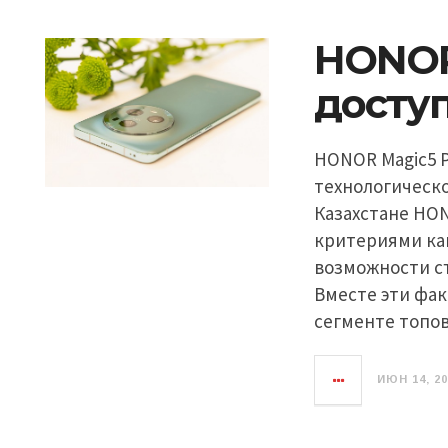
HONOR
доступ
HONOR Magic5 
технологическ
Казахстане HON
критериями как
возможности с
Вместе эти фак
сегменте топо
ИЮН 14, 2