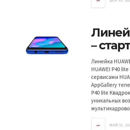
ДЕК 15, 20
Линейк
– стар
Линейка HUAWEI 
HUAWEI P40 lit
сервисами HUA
AppGallery теп
P40 lite Квадро
уникальных во
мультикадрово
МАЙ 11, 20