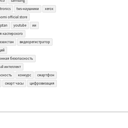
oco
samsung
tronics
tws-наушники
xerox
aomi official store
qstan
youtube
ии
я касперского
азахстан
видеорегистратор
щей
нная безопасность
ый интеллект
асность
конкурс
смартфон
смарт часы
цифровизация