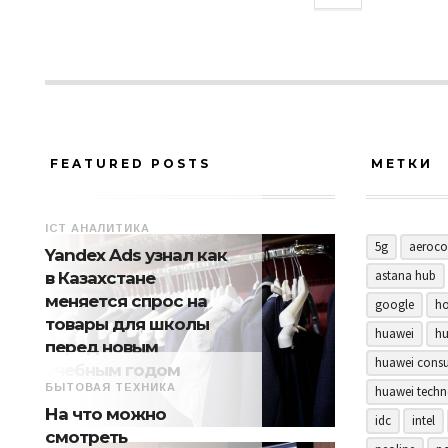
FEATURED POSTS
МЕТКИ
ICT АНАЛИТИКА
5g
aeroco
Yandex Ads узнал как
astana hub
в Казахстане
меняется спрос на
google
ho
товары для школы
huawei
hu
перед новым
huawei consu
учебным годом
БЫТОВАЯ ТЕХНИКА
huawei techn
На что можно
idc
intel
смотреть