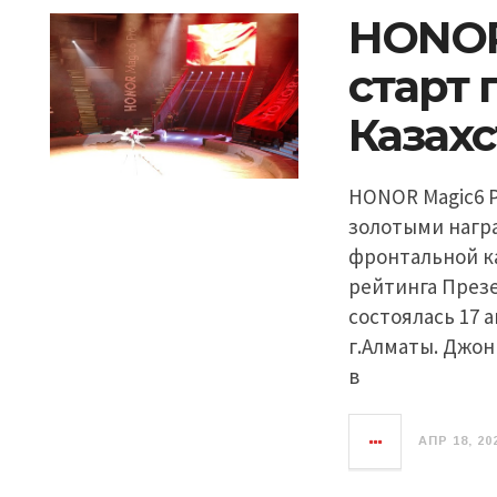
HONOR
старт 
Казах
HONOR Magic6 P
золотыми награ
фронтальной ка
рейтинга През
состоялась 17 
г.Алматы. Джо
в
АПР 18, 20