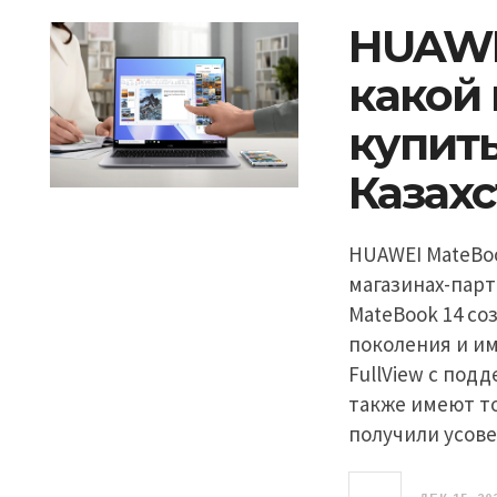
HUAWEI
какой
купить
Казах
HUAWEI MateBo
магазинах-парт
MateBook 14 соз
поколения и и
FullView с под
также имеют то
получили усов