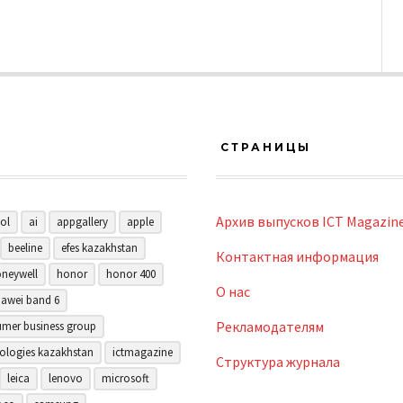
СТРАНИЦЫ
Архив выпусков ICT Magazin
ol
ai
appgallery
apple
beeline
efes kazakhstan
Контактная информация
neywell
honor
honor 400
О нас
awei band 6
Рекламодателям
mer business group
ologies kazakhstan
ictmagazine
Структура журнала
leica
lenovo
microsoft