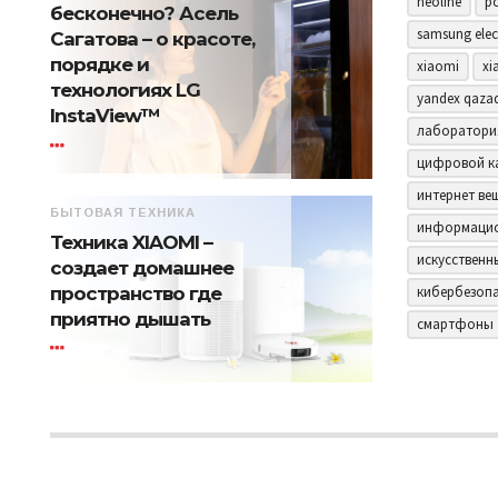
neoline
p
бесконечно? Асель
samsung elec
Сагатова – о красоте,
порядке и
xiaomi
xi
технологиях LG
yandex qaza
InstaView™
лаборатори
цифровой к
интернет ве
БЫТОВАЯ ТЕХНИКА
информацио
Техника XIAOMI –
искусственн
создает домашнее
пространство где
кибербезоп
приятно дышать
смартфоны