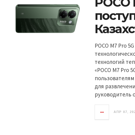
POCO 
поступ
Казах
POCO M7 Pro 5G
технологическ
технологий теп
‭«POCO M7 Pro 
пользователям
для развлечени
руководитель 
АПР 07, 20