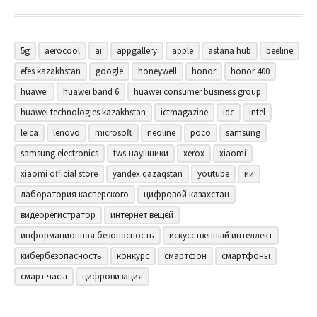
5g
aerocool
ai
appgallery
apple
astana hub
beeline
efes kazakhstan
google
honeywell
honor
honor 400
huawei
huawei band 6
huawei consumer business group
huawei technologies kazakhstan
ictmagazine
idc
intel
leica
lenovo
microsoft
neoline
poco
samsung
samsung electronics
tws-наушники
xerox
xiaomi
xiaomi official store
yandex qazaqstan
youtube
ии
лаборатория касперского
цифровой казахстан
видеорегистратор
интернет вещей
информационная безопасность
искусственный интеллект
кибербезопасность
конкурс
смартфон
смартфоны
смарт часы
цифровизация