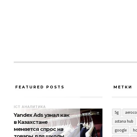
FEATURED POSTS
МЕТКИ
ICT АНАЛИТИКА
5g
aeroco
Yandex Ads узнал как
astana hub
в Казахстане
меняется спрос на
google
ho
товары для школы