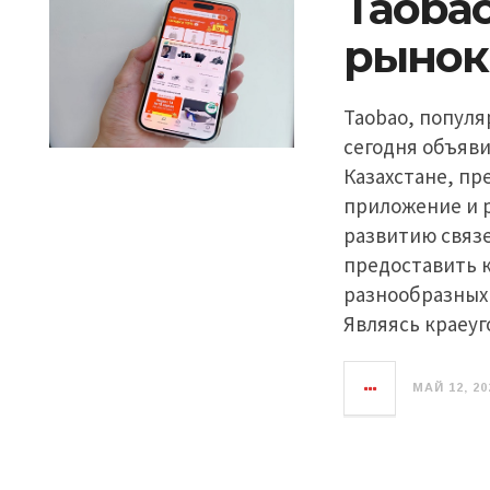
Taoba
рынок
Taobao, популя
сегодня объяви
Казахстане, пр
приложение и р
развитию связ
предоставить к
разнообразных
Являясь краеу
МАЙ 12, 20