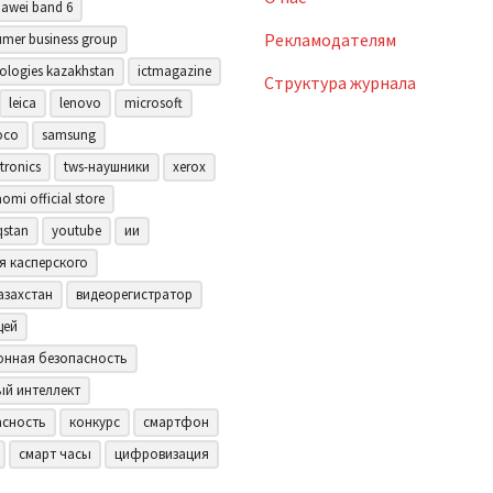
awei band 6
Рекламодателям
mer business group
ologies kazakhstan
ictmagazine
Структура журнала
leica
lenovo
microsoft
oco
samsung
tronics
tws-наушники
xerox
aomi official store
qstan
youtube
ии
я касперского
азахстан
видеорегистратор
щей
нная безопасность
ый интеллект
асность
конкурс
смартфон
смарт часы
цифровизация