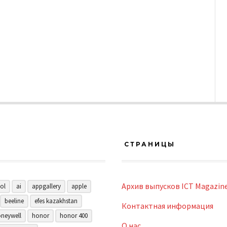
СТРАНИЦЫ
Архив выпусков ICT Magazin
ol
ai
appgallery
apple
beeline
efes kazakhstan
Контактная информация
neywell
honor
honor 400
О нас