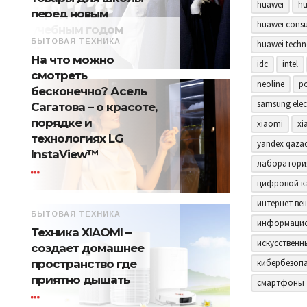
huawei
hu
перед новым
huawei consu
учебным годом
БЫТОВАЯ ТЕХНИКА
huawei techn
На что можно
idc
intel
смотреть
neoline
p
бесконечно? Асель
samsung elec
Сагатова – о красоте,
порядке и
xiaomi
xi
технологиях LG
yandex qaza
InstaView™
лаборатори
цифровой к
интернет ве
БЫТОВАЯ ТЕХНИКА
информацио
Техника XIAOMI –
искусственн
создает домашнее
пространство где
кибербезоп
приятно дышать
смартфоны