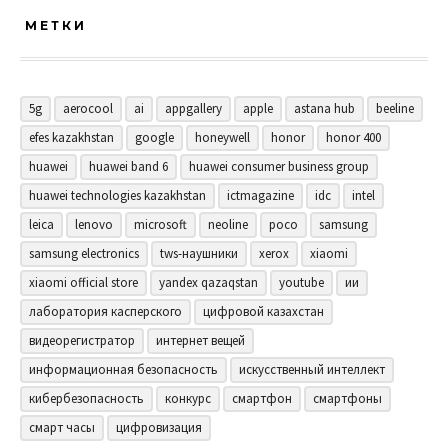
МЕТКИ
5g
aerocool
ai
appgallery
apple
astana hub
beeline
efes kazakhstan
google
honeywell
honor
honor 400
huawei
huawei band 6
huawei consumer business group
huawei technologies kazakhstan
ictmagazine
idc
intel
leica
lenovo
microsoft
neoline
poco
samsung
samsung electronics
tws-наушники
xerox
xiaomi
xiaomi official store
yandex qazaqstan
youtube
ии
лаборатория касперского
цифровой казахстан
видеорегистратор
интернет вещей
информационная безопасность
искусственный интеллект
кибербезопасность
конкурс
смартфон
смартфоны
смарт часы
цифровизация