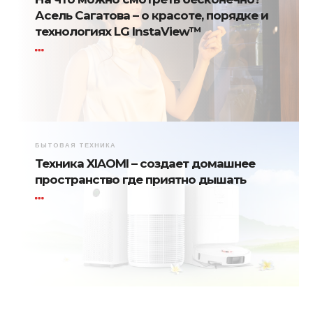
Асель Сагатова – о красоте, порядке и
технологиях LG InstaView™
БЫТОВАЯ ТЕХНИКА
Техника XIAOMI – создает домашнее
пространство где приятно дышать