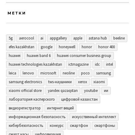
МЕТКИ
5g
aerocool
ai
appgallery
apple
astana hub
beeline
efes kazakhstan
google
honeywell
honor
honor 400
huawei
huawei band 6
huawei consumer business group
huawei technologies kazakhstan
ictmagazine
idc
intel
leica
lenovo
microsoft
neoline
poco
samsung
samsung electronics
tws-наушники
xerox
xiaomi
xiaomi official store
yandex qazaqstan
youtube
ии
лаборатория касперского
цифровой казахстан
видеорегистратор
интернет вещей
информационная безопасность
искусственный интеллект
кибербезопасность
конкурс
смартфон
смартфоны
смарт часы
цифровизация