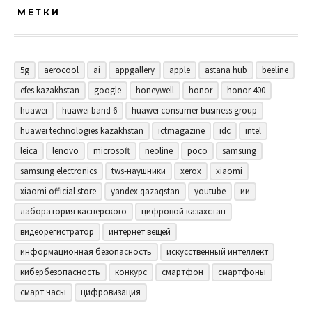
МЕТКИ
5g
aerocool
ai
appgallery
apple
astana hub
beeline
efes kazakhstan
google
honeywell
honor
honor 400
huawei
huawei band 6
huawei consumer business group
huawei technologies kazakhstan
ictmagazine
idc
intel
leica
lenovo
microsoft
neoline
poco
samsung
samsung electronics
tws-наушники
xerox
xiaomi
xiaomi official store
yandex qazaqstan
youtube
ии
лаборатория касперского
цифровой казахстан
видеорегистратор
интернет вещей
информационная безопасность
искусственный интеллект
кибербезопасность
конкурс
смартфон
смартфоны
смарт часы
цифровизация