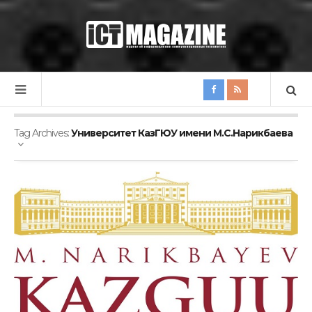
Tag Archives:
Университет КазГЮУ имени М.С.Нарикбаева