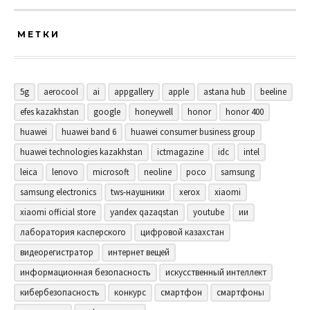
МЕТКИ
5g
aerocool
ai
appgallery
apple
astana hub
beeline
efes kazakhstan
google
honeywell
honor
honor 400
huawei
huawei band 6
huawei consumer business group
huawei technologies kazakhstan
ictmagazine
idc
intel
leica
lenovo
microsoft
neoline
poco
samsung
samsung electronics
tws-наушники
xerox
xiaomi
xiaomi official store
yandex qazaqstan
youtube
ии
лаборатория касперского
цифровой казахстан
видеорегистратор
интернет вещей
информационная безопасность
искусственный интеллект
кибербезопасность
конкурс
смартфон
смартфоны