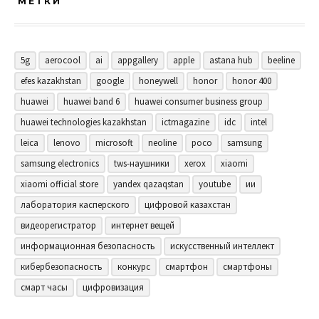
МЕТКИ
5g
aerocool
ai
appgallery
apple
astana hub
beeline
efes kazakhstan
google
honeywell
honor
honor 400
huawei
huawei band 6
huawei consumer business group
huawei technologies kazakhstan
ictmagazine
idc
intel
leica
lenovo
microsoft
neoline
poco
samsung
samsung electronics
tws-наушники
xerox
xiaomi
xiaomi official store
yandex qazaqstan
youtube
ии
лаборатория касперского
цифровой казахстан
видеорегистратор
интернет вещей
информационная безопасность
искусственный интеллект
кибербезопасность
конкурс
смартфон
смартфоны
смарт часы
цифровизация