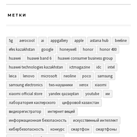
МЕТКИ
5g
aerocool
ai
appgallery
apple
astana hub
beeline
efes kazakhstan
google
honeywell
honor
honor 400
huawei
huawei band 6
huawei consumer business group
huawei technologies kazakhstan
ictmagazine
idc
intel
leica
lenovo
microsoft
neoline
poco
samsung
samsung electronics
tws-наушники
xerox
xiaomi
xiaomi official store
yandex qazaqstan
youtube
ии
лаборатория касперского
цифровой казахстан
видеорегистратор
интернет вещей
информационная безопасность
искусственный интеллект
кибербезопасность
конкурс
смартфон
смартфоны