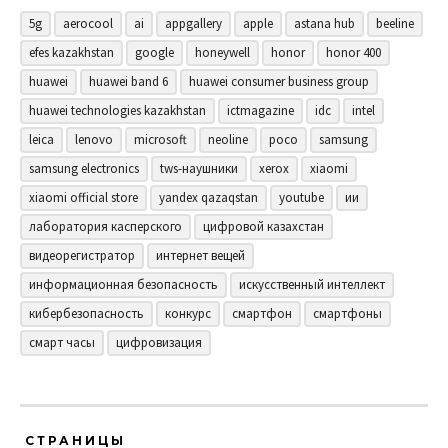
5g
aerocool
ai
appgallery
apple
astana hub
beeline
efes kazakhstan
google
honeywell
honor
honor 400
huawei
huawei band 6
huawei consumer business group
huawei technologies kazakhstan
ictmagazine
idc
intel
leica
lenovo
microsoft
neoline
poco
samsung
samsung electronics
tws-наушники
xerox
xiaomi
xiaomi official store
yandex qazaqstan
youtube
ии
лаборатория касперского
цифровой казахстан
видеорегистратор
интернет вещей
информационная безопасность
искусственный интеллект
кибербезопасность
конкурс
смартфон
смартфоны
смарт часы
цифровизация
СТРАНИЦЫ