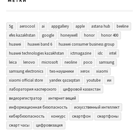
МЕТКИ
5g
aerocool
ai
appgallery
apple
astana hub
beeline
efes kazakhstan
google
honeywell
honor
honor 400
huawei
huawei band 6
huawei consumer business group
huawei technologies kazakhstan
ictmagazine
idc
intel
leica
lenovo
microsoft
neoline
poco
samsung
samsung electronics
tws-наушники
xerox
xiaomi
xiaomi official store
yandex qazaqstan
youtube
ии
лаборатория касперского
цифровой казахстан
видеорегистратор
интернет вещей
информационная безопасность
искусственный интеллект
кибербезопасность
конкурс
смартфон
смартфоны
смарт часы
цифровизация