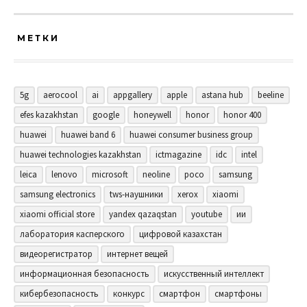
МЕТКИ
5g
aerocool
ai
appgallery
apple
astana hub
beeline
efes kazakhstan
google
honeywell
honor
honor 400
huawei
huawei band 6
huawei consumer business group
huawei technologies kazakhstan
ictmagazine
idc
intel
leica
lenovo
microsoft
neoline
poco
samsung
samsung electronics
tws-наушники
xerox
xiaomi
xiaomi official store
yandex qazaqstan
youtube
ии
лаборатория касперского
цифровой казахстан
видеорегистратор
интернет вещей
информационная безопасность
искусственный интеллект
кибербезопасность
конкурс
смартфон
смартфоны