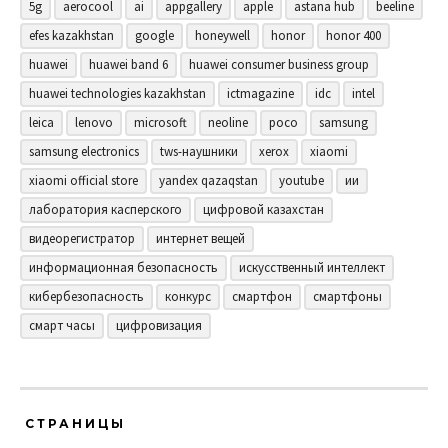
5g
aerocool
ai
appgallery
apple
astana hub
beeline
efes kazakhstan
google
honeywell
honor
honor 400
huawei
huawei band 6
huawei consumer business group
huawei technologies kazakhstan
ictmagazine
idc
intel
leica
lenovo
microsoft
neoline
poco
samsung
samsung electronics
tws-наушники
xerox
xiaomi
xiaomi official store
yandex qazaqstan
youtube
ии
лаборатория касперского
цифровой казахстан
видеорегистратор
интернет вещей
информационная безопасность
искусственный интеллект
кибербезопасность
конкурс
смартфон
смартфоны
смарт часы
цифровизация
СТРАНИЦЫ