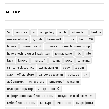
МЕТКИ
5g
aerocool
ai
appgallery
apple
astana hub
beeline
efes kazakhstan
google
honeywell
honor
honor 400
huawei
huawei band 6
huawei consumer business group
huawei technologies kazakhstan
ictmagazine
idc
intel
leica
lenovo
microsoft
neoline
poco
samsung
samsung electronics
tws-наушники
xerox
xiaomi
xiaomi official store
yandex qazaqstan
youtube
ии
лаборатория касперского
цифровой казахстан
видеорегистратор
интернет вещей
информационная безопасность
искусственный интеллект
кибербезопасность
конкурс
смартфон
смартфоны