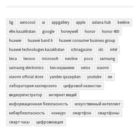
5g
aerocool
ai
appgallery
apple
astana hub
beeline
efes kazakhstan
google
honeywell
honor
honor 400
huawei
huawei band 6
huawei consumer business group
huawei technologies kazakhstan
ictmagazine
idc
intel
leica
lenovo
microsoft
neoline
poco
samsung
samsung electronics
tws-наушники
xerox
xiaomi
xiaomi official store
yandex qazaqstan
youtube
ии
лаборатория касперского
цифровой казахстан
видеорегистратор
интернет вещей
информационная безопасность
искусственный интеллект
кибербезопасность
конкурс
смартфон
смартфоны
смарт часы
цифровизация