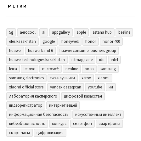
МЕТКИ
5g
aerocool
ai
appgallery
apple
astana hub
beeline
efes kazakhstan
google
honeywell
honor
honor 400
huawei
huawei band 6
huawei consumer business group
huawei technologies kazakhstan
ictmagazine
idc
intel
leica
lenovo
microsoft
neoline
poco
samsung
samsung electronics
tws-наушники
xerox
xiaomi
xiaomi official store
yandex qazaqstan
youtube
ии
лаборатория касперского
цифровой казахстан
видеорегистратор
интернет вещей
информационная безопасность
искусственный интеллект
кибербезопасность
конкурс
смартфон
смартфоны
смарт часы
цифровизация