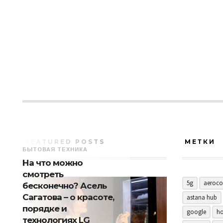
FEATURED POSTS
МЕТКИ
БЫТОВАЯ ТЕХНИКА
На что можно
смотреть
5g
aeroco
бесконечно? Асель
Сагатова – о красоте,
astana hub
порядке и
google
ho
технологиях LG