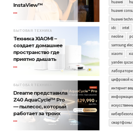
huawei
hu
InstaView™
huawei consu
huawei techn
idc
intel
БЫТОВАЯ ТЕХНИКА
neoline
p
Техника XIAOMI –
samsung elec
создает домашнее
пространство где
xiaomi
xi
приятно дышать
yandex qaza
лаборатори
цифровой к
БЫТОВАЯ ТЕХНИКА
интернет ве
Dreame представила
информацио
Z40 AquaCycle™ Pro
искусственн
— пылесос, который
работает за троих
кибербезоп
смартфоны