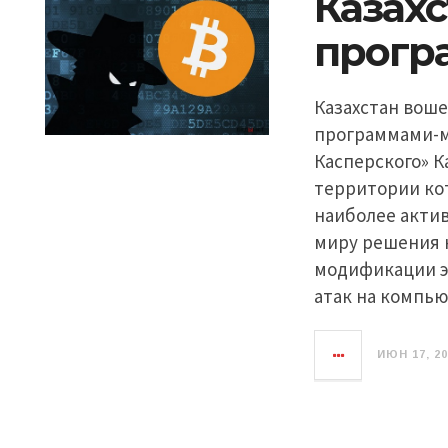
Казахс
прогр
Казахстан вош
программами-м
Касперского» К
территории ко
наиболее актив
миру решения 
модификации э
атак на компь
ИЮН 17, 2