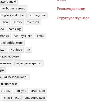
awei band 6
Рекламодателям
mer business group
ologies kazakhstan
ictmagazine
Структура журнала
leica
lenovo
microsoft
oco
samsung
tronics
tws-наушники
xerox
aomi official store
qstan
youtube
ии
я касперского
азахстан
видеорегистратор
щей
нная безопасность
ый интеллект
асность
конкурс
смартфон
смарт часы
цифровизация