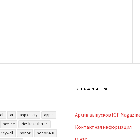
СТРАНИЦЫ
Архив выпусков ICT Magazin
ol
ai
appgallery
apple
beeline
efes kazakhstan
Контактная информация
neywell
honor
honor 400
О нас