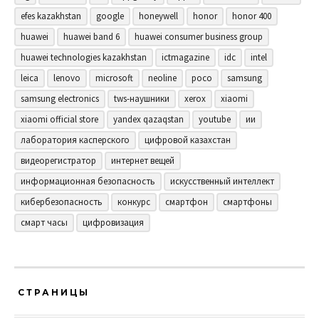
efes kazakhstan
google
honeywell
honor
honor 400
huawei
huawei band 6
huawei consumer business group
huawei technologies kazakhstan
ictmagazine
idc
intel
leica
lenovo
microsoft
neoline
poco
samsung
samsung electronics
tws-наушники
xerox
xiaomi
xiaomi official store
yandex qazaqstan
youtube
ии
лаборатория касперского
цифровой казахстан
видеорегистратор
интернет вещей
информационная безопасность
искусственный интеллект
кибербезопасность
конкурс
смартфон
смартфоны
смарт часы
цифровизация
СТРАНИЦЫ