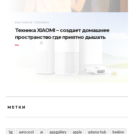
БЫТОВАЯ ТЕХНИКА
Техника XIAOMI – создает домашнее
пространство где приятно дышать
МЕТКИ
5g
aerocool
ai
appgallery
apple
astana hub
beeline