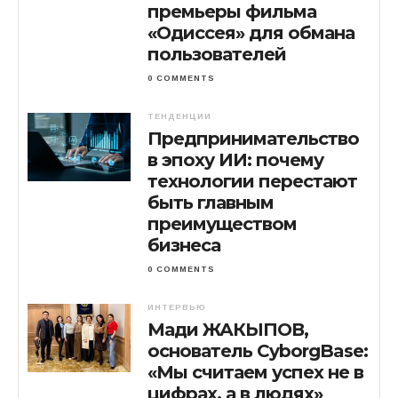
премьеры фильма
«Одиссея» для обмана
пользователей
0 COMMENTS
ТЕНДЕНЦИИ
Предпринимательство
в эпоху ИИ: почему
технологии перестают
быть главным
преимуществом
бизнеса
0 COMMENTS
ИНТЕРВЬЮ
Мади ЖАКЫПОВ,
основатель CyborgBase:
«Мы считаем успех не в
цифрах, а в людях»