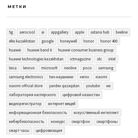
МЕТКИ
5g
aerocool
ai
appgallery
apple
astana hub
beeline
efes kazakhstan
google
honeywell
honor
honor 400
huawei
huawei band 6
huawei consumer business group
huawei technologies kazakhstan
ictmagazine
idc
intel
leica
lenovo
microsoft
neoline
poco
samsung
samsung electronics
tws-наушники
xerox
xiaomi
xiaomi official store
yandex qazaqstan
youtube
ии
лаборатория касперского
цифровой казахстан
видеорегистратор
интернет вещей
информационная безопасность
искусственный интеллект
кибербезопасность
конкурс
смартфон
смартфоны
смарт часы
цифровизация