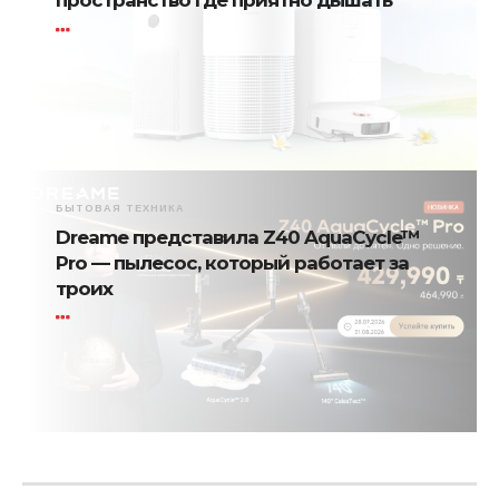
пространство где приятно дышать
БЫТОВАЯ ТЕХНИКА
Dreame представила Z40 AquaCycle™
Pro — пылесос, который работает за
троих