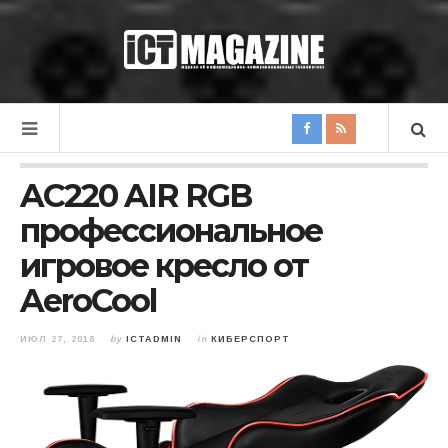
AC220 AIR RGB
профессиональное
игровое кресло от
AeroCool
ИЮЛ 27, 2018
by
ICTADMIN
in
КИБЕРСПОРТ