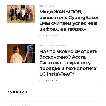
ИНТЕРВЬЮ
Мади ЖАКЫПОВ,
основатель CyborgBase:
«Мы считаем успех не в
цифрах, а в людях»
0 COMMENTS
БЫТОВАЯ ТЕХНИКА
На что можно смотреть
бесконечно? Асель
Сагатова – о красоте,
порядке и технологиях
LG InstaView™
0 COMMENTS
РУБРИКИ