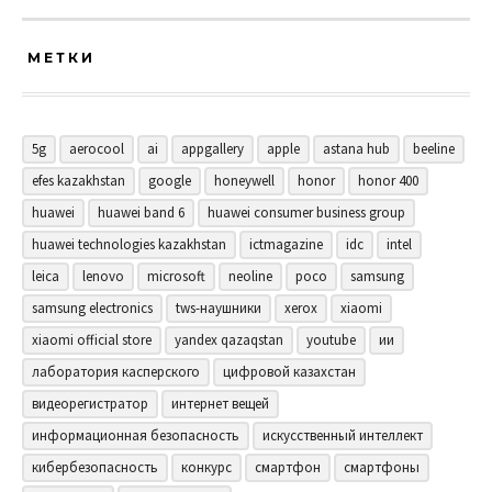
МЕТКИ
5g
aerocool
ai
appgallery
apple
astana hub
beeline
efes kazakhstan
google
honeywell
honor
honor 400
huawei
huawei band 6
huawei consumer business group
huawei technologies kazakhstan
ictmagazine
idc
intel
leica
lenovo
microsoft
neoline
poco
samsung
samsung electronics
tws-наушники
xerox
xiaomi
xiaomi official store
yandex qazaqstan
youtube
ии
лаборатория касперского
цифровой казахстан
видеорегистратор
интернет вещей
информационная безопасность
искусственный интеллект
кибербезопасность
конкурс
смартфон
смартфоны