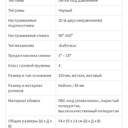
Тип пены
Литьё под давлением
Тип рамы
Черный
Настраиваемые
2D (в двух направлениях)
подлокотники
Настраиваемая спинка
90°-180°
Тип механизма
«Бабочка»
Предел наклона спинки
3° – 18°
Класс газовой пружины
4
Размер и тип основания
350 мм, металл, матовый
Размер и материал
Нейлон / 65 мм
роликов
Материал обивки
ПВХ «под углеволокно», пористый
полиуретан,
высококачественный полиуретан
Общие размеры (Ш x Д x
54 x 55 x 14 см (Ш x Д x В)
В)