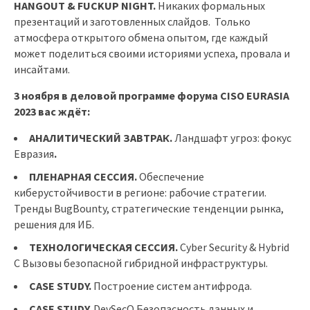
HANGOUT
&
FUCKUP
NIGHT
.
Никаких формальных
презентаций и заготовленных слайдов. Только
атмосфера открытого обмена опытом, где каждый
может поделиться своими историями успеха, провала и
инсайтами.
3 ноября в деловой программе форума CISO EURASIA
2023 вас ждёт:
АНАЛИТИЧЕСКИЙ ЗАВТРАК.
Ландшафт угроз: фокус
Евразия
.
ПЛЕНАРНАЯ СЕССИЯ.
Обеспечение
киберустойчивости в регионе: рабочие стратегии.
Тренды BugBounty, стратегические тенденции рынка,
решения для ИБ.
ТЕХНОЛОГИЧЕСКАЯ СЕССИЯ.
Cyber ​​Security & Hybrid
C Вызовы безопасной гибридной инфраструктуры.
CASE STUDY.
Построение систем антифрода.
CASE STUDY.
DevSecO Безопасность данных и