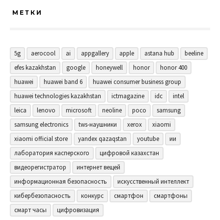
МЕТКИ
5g
aerocool
ai
appgallery
apple
astana hub
beeline
efes kazakhstan
google
honeywell
honor
honor 400
huawei
huawei band 6
huawei consumer business group
huawei technologies kazakhstan
ictmagazine
idc
intel
leica
lenovo
microsoft
neoline
poco
samsung
samsung electronics
tws-наушники
xerox
xiaomi
xiaomi official store
yandex qazaqstan
youtube
ии
лаборатория касперского
цифровой казахстан
видеорегистратор
интернет вещей
информационная безопасность
искусственный интеллект
кибербезопасность
конкурс
смартфон
смартфоны
смарт часы
цифровизация