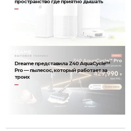
пространство где приятно дышать
БЫТОВАЯ ТЕХНИКА
Dreame представила Z40 AquaCycle™
Pro — пылесос, который работает за
троих