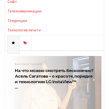
Софт
Телекоммуникации
Тенденции
Технология печати
БЫТОВАЯ ТЕХНИКА
На что можно смотреть бесконечно?
Асель Сагатова – о красоте, порядке
и технологиях LG InstaView™