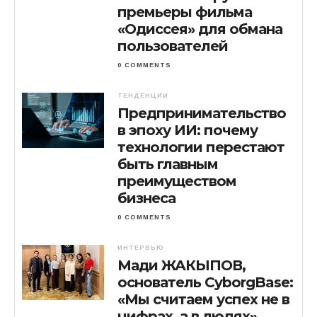
премьеры фильма
«Одиссея» для обмана
пользователей
0 COMMENTS
ТЕНДЕНЦИИ
Предпринимательство
в эпоху ИИ: почему
технологии перестают
быть главным
преимуществом
бизнеса
0 COMMENTS
ИНТЕРВЬЮ
Мади ЖАКЫПОВ,
основатель CyborgBase:
«Мы считаем успех не в
цифрах, а в людях»