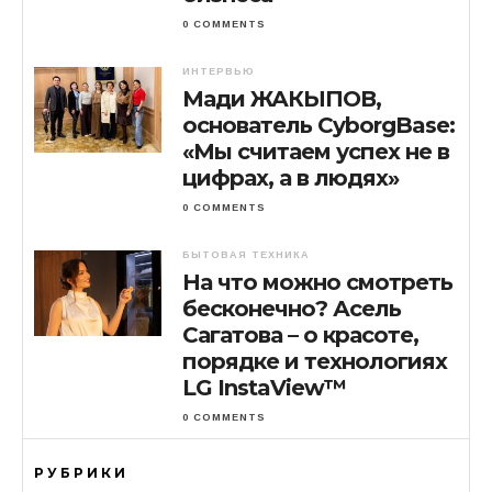
0 COMMENTS
ИНТЕРВЬЮ
Мади ЖАКЫПОВ,
основатель CyborgBase:
«Мы считаем успех не в
цифрах, а в людях»
0 COMMENTS
БЫТОВАЯ ТЕХНИКА
На что можно смотреть
бесконечно? Асель
Сагатова – о красоте,
порядке и технологиях
LG InstaView™
0 COMMENTS
РУБРИКИ