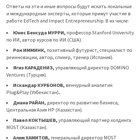
Ответы на эти и иные вопросы будут искать локальные
и международные эксперты, которые примут участие в
работе EdTech and Impact Entrepreneurship. В их числе:
Юнес Бенсуда МУРРИ,
профессор Stanford University
по ИИ, автор курсов по ИИ (США).
Рон ИММИНК,
позитивный футурист, специалист по
реинновации, автор, спикер, тренер (Испания).
Ягиз КАРАДЕНИЗ,
управляющий директор DOMINO
Ventures (Турция).
Искандар КУРБОНОВ,
венчурный аналитик
Plug&Play (Узбекистан)
.
Диана РАЙАН,
директор по развитию бизнеса,
Центральная Азия HP (Казахстан).
Павел КОКТЫШЕВ,
управляющий партнер холдинга
MOST (Казахстан).
Алим ХАМИТОВ,
генеральный директор MOST