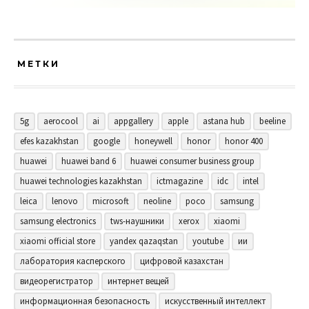
МЕТКИ
5g
aerocool
ai
appgallery
apple
astana hub
beeline
efes kazakhstan
google
honeywell
honor
honor 400
huawei
huawei band 6
huawei consumer business group
huawei technologies kazakhstan
ictmagazine
idc
intel
leica
lenovo
microsoft
neoline
poco
samsung
samsung electronics
tws-наушники
xerox
xiaomi
xiaomi official store
yandex qazaqstan
youtube
ии
лаборатория касперского
цифровой казахстан
видеорегистратор
интернет вещей
информационная безопасность
искусственный интеллект