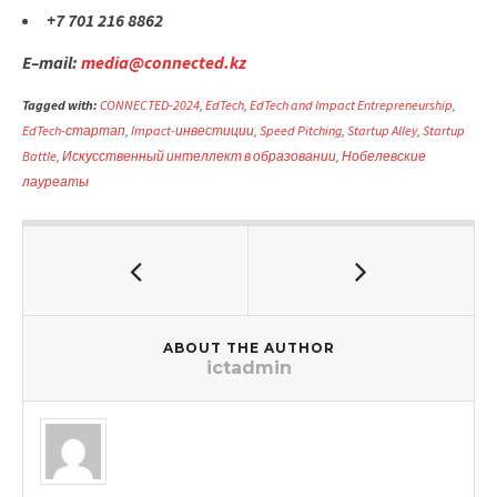
+7 701 216 8862
E
–
mail
:
media
@
connected
.
kz
Tagged with:
CONNECTED-2024
,
EdTech
,
EdTech and Impact Entrepreneurship
,
EdTech-стартап
,
Impact-инвестиции
,
Speed Pitching
,
Startup Alley
,
Startup
Battle
,
Искусственный интеллект в образовании
,
Нобелевские
лауреаты
ABOUT THE AUTHOR
ictadmin