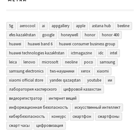
5g
aerocool
ai
appgallery
apple
astana hub
beeline
efes kazakhstan
google
honeywell
honor
honor 400
huawei
huawei band 6
huawei consumer business group
huawei technologies kazakhstan
ictmagazine
idc
intel
leica
lenovo
microsoft
neoline
poco
samsung
samsung electronics
tws-наушники
xerox
xiaomi
xiaomi official store
yandex qazaqstan
youtube
ии
лаборатория касперского
цифровой казахстан
видеорегистратор
интернет вещей
информационная безопасность
искусственный интеллект
кибербезопасность
конкурс
смартфон
смартфоны
смарт часы
цифровизация