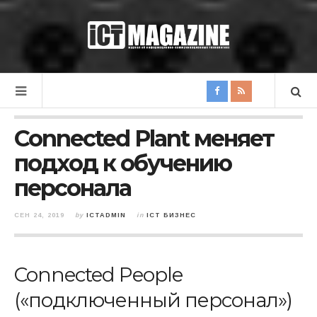
Connected Plant меняет
подход к обучению
персонала
СЕН 24, 2019
by
ICTADMIN
in
ICT БИЗНЕС
Connected People
(«подключенный персонал»)