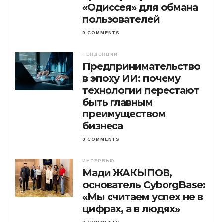
«Одиссея» для обмана
пользователей
0 COMMENTS
ТЕНДЕНЦИИ
Предпринимательство
в эпоху ИИ: почему
технологии перестают
быть главным
преимуществом
бизнеса
0 COMMENTS
ИНТЕРВЬЮ
Мади ЖАКЫПОВ,
основатель CyborgBase:
«Мы считаем успех не в
цифрах, а в людях»
0 COMMENTS