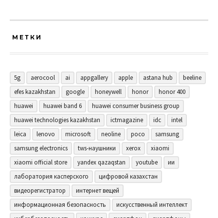
МЕТКИ
5g
aerocool
ai
appgallery
apple
astana hub
beeline
efes kazakhstan
google
honeywell
honor
honor 400
huawei
huawei band 6
huawei consumer business group
huawei technologies kazakhstan
ictmagazine
idc
intel
leica
lenovo
microsoft
neoline
poco
samsung
samsung electronics
tws-наушники
xerox
xiaomi
xiaomi official store
yandex qazaqstan
youtube
ии
лаборатория касперского
цифровой казахстан
видеорегистратор
интернет вещей
информационная безопасность
искусственный интеллект