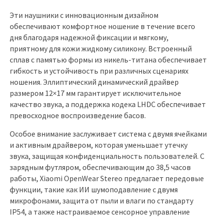
Эти наушники с инновационным дизайном
обеспечивают комфортное ношение в течение всего
дня благодаря надежной фиксации и мягкому,
приятному для кожи жидкому силикону. Встроенный
сплав с памятью формы из никель-титана обеспечивает
гибкость и устойчивость при различных сценариях
ношения. Эллиптический динамический драйвер
размером 12×17 мм гарантирует исключительное
качество звука, а поддержка кодека LHDC обеспечивает
превосходное воспроизведение басов.
Особое внимание заслуживает система с двумя ячейками
и активным драйвером, которая уменьшает утечку
звука, защищая конфиденциальность пользователей. С
зарядным футляром, обеспечивающим до 38,5 часов
работы, Xiaomi OpenWear Stereo предлагает передовые
функции, такие как ИИ шумоподавление с двумя
микрофонами, защита от пыли и влаги по стандарту
IP54, а также настраиваемое сенсорное управление