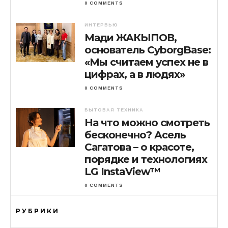
0 COMMENTS
ИНТЕРВЬЮ
Мади ЖАКЫПОВ,
основатель CyborgBase:
«Мы считаем успех не в
цифрах, а в людях»
0 COMMENTS
БЫТОВАЯ ТЕХНИКА
На что можно смотреть
бесконечно? Асель
Сагатова – о красоте,
порядке и технологиях
LG InstaView™
0 COMMENTS
РУБРИКИ