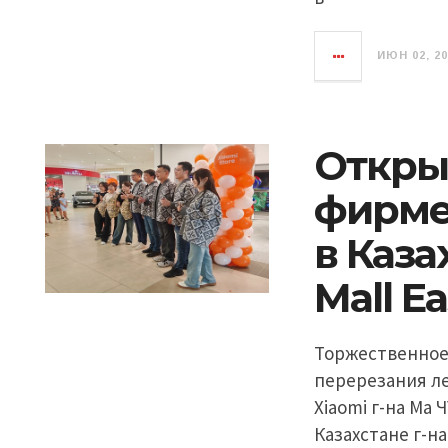
ИЮН 02, 2
Откры
фирме
в Каза
Mall Ea
Торжественное
перерезания л
Xiaomi г-на Ма
Казахстане г-н