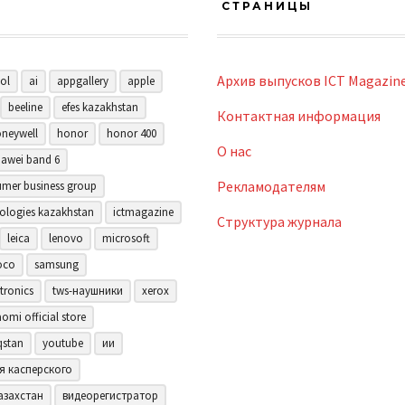
СТРАНИЦЫ
Архив выпусков ICT Magazin
ol
ai
appgallery
apple
beeline
efes kazakhstan
Контактная информация
neywell
honor
honor 400
О нас
awei band 6
Рекламодателям
mer business group
ologies kazakhstan
ictmagazine
Структура журнала
leica
lenovo
microsoft
oco
samsung
tronics
tws-наушники
xerox
aomi official store
qstan
youtube
ии
я касперского
азахстан
видеорегистратор