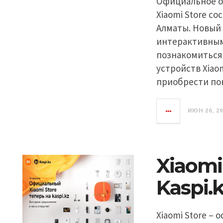
Официальное о
Xiaomi Store со
Алматы. Новый
интерактивным
познакомиться
устройств Xiao
приобрести по
ИЮН 26, 2
Xiaomi
Kaspi.
Xiaomi Store –