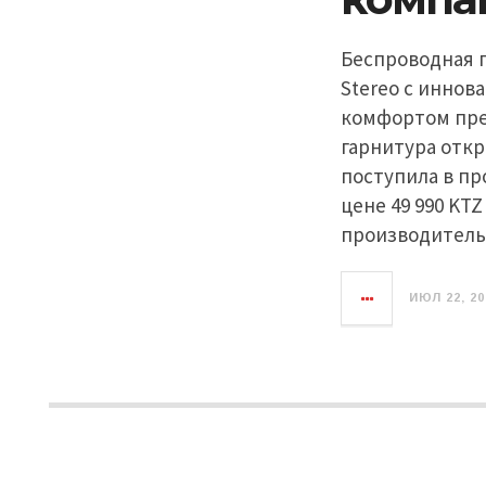
Беспроводная г
Stereo c инно
комфортом пре
гарнитура откр
поступила в про
цене 49 990 KTZ
производитель
ИЮЛ 22, 20