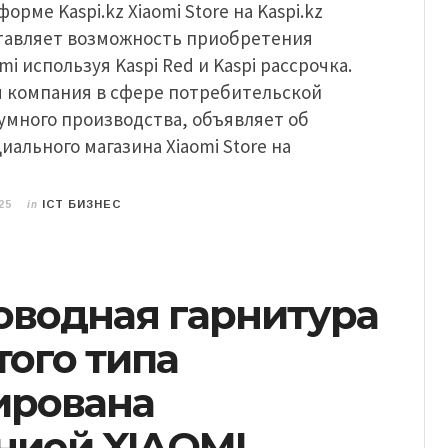
орме Kaspi.kz Xiaomi Store на Kaspi.kz
тавляет возможность приобретения
i используя Kaspi Red и Kaspi рассрочка.
я компания в сфере потребительской
умного производства, объявляет об
ального магазина Xiaomi Store на
in
25
ICT БИЗНЕС
оводная гарнитура
того типа
ирована
нией XIAOMI