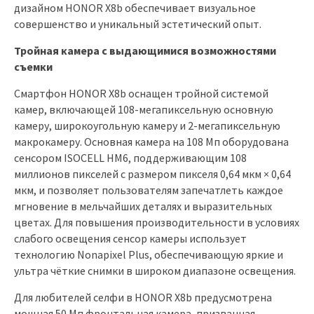
дизайном HONOR X8b обеспечивает визуальное
совершенство и уникальный эстетический опыт.
Тройная камера с выдающимися возможностями
съемки
Смартфон HONOR X8b оснащен тройной системой
камер, включающей 108-мегапиксельную основную
камеру, широкоугольную камеру и 2-мегапиксельную
макрокамеру. Основная камера на 108 Мп оборудована
сенсором ISOCELL HM6, поддерживающим 108
миллионов пикселей с размером пикселя 0,64 мкм × 0,64
мкм, и позволяет пользователям запечатлеть каждое
мгновение в мельчайших деталях и выразительных
цветах. Для повышения производительности в условиях
слабого освещения сенсор камеры использует
технологию Nonapixel Plus, обеспечивающую яркие и
ультра чёткие снимки в широком диапазоне освещения.
Для любителей селфи в HONOR X8b предусмотрена
мощная 50 Мп фронтальная камера, призванная