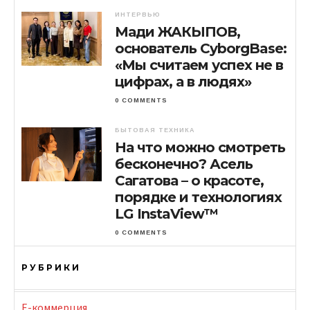
ИНТЕРВЬЮ
Мади ЖАКЫПОВ,
основатель CyborgBase:
«Мы считаем успех не в
цифрах, а в людях»
0 COMMENTS
БЫТОВАЯ ТЕХНИКА
На что можно смотреть
бесконечно? Асель
Сагатова – о красоте,
порядке и технологиях
LG InstaView™
0 COMMENTS
РУБРИКИ
E-коммерция