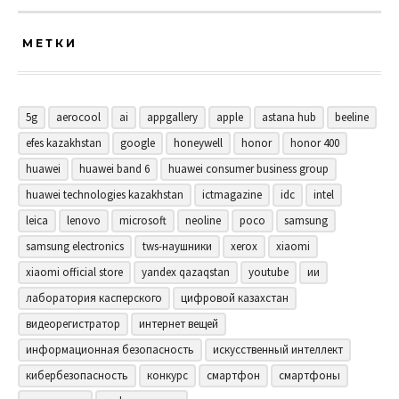
МЕТКИ
5g
aerocool
ai
appgallery
apple
astana hub
beeline
efes kazakhstan
google
honeywell
honor
honor 400
huawei
huawei band 6
huawei consumer business group
huawei technologies kazakhstan
ictmagazine
idc
intel
leica
lenovo
microsoft
neoline
poco
samsung
samsung electronics
tws-наушники
xerox
xiaomi
xiaomi official store
yandex qazaqstan
youtube
ии
лаборатория касперского
цифровой казахстан
видеорегистратор
интернет вещей
информационная безопасность
искусственный интеллект
кибербезопасность
конкурс
смартфон
смартфоны