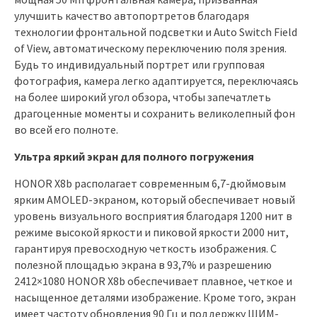
улучшить качество автопортретов благодаря
технологии фронтальной подсветки и Auto Switch Field
of View, автоматическому переключению поля зрения.
Будь то индивидуальный портрет или групповая
фотография, камера легко адаптируется, переключаясь
на более широкий угол обзора, чтобы запечатлеть
драгоценные моменты и сохранить великолепный фон
во всей его полноте.
Ультра яркий
экран для полного погружения
HONOR X8b располагает современным 6,7-дюймовым
ярким AMOLED-экраном, который обеспечивает новый
уровень визуального восприятия благодаря 1200 нит в
режиме высокой яркости и пиковой яркости 2000 нит,
гарантируя превосходную четкость изображения. С
полезной площадью экрана в 93,7% и разрешению
2412×1080 HONOR X8b обеспечивает плавное, четкое и
насыщенное деталями изображение. Кроме того, экран
имеет частоту обновления 90 Гц и поддержку ШИМ-