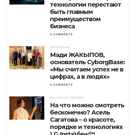
технологии перестают
быть главным
преимуществом
бизнеса
0 COMMENTS
ИНТЕРВЬЮ
Мади ЖАКЫПОВ,
основатель CyborgBase:
«Мы считаем успех не в
цифрах, а в людях»
0 COMMENTS
БЫТОВАЯ ТЕХНИКА
На что можно смотреть
бесконечно? Асель
Сагатова – о красоте,
порядке и технологиях
LG InstaView™