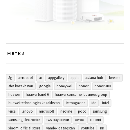
МЕТКИ
5g
aerocool
ai
appgallery
apple
astana hub
beeline
efes kazakhstan
google
honeywell
honor
honor 400
huawei
huawei band 6
huawei consumer business group
huawei technologies kazakhstan
ictmagazine
idc
intel
leica
lenovo
microsoft
neoline
poco
samsung
samsung electronics
tws-наушники
xerox
xiaomi
xiaomi official store
yandex qazaqstan
youtube
ии