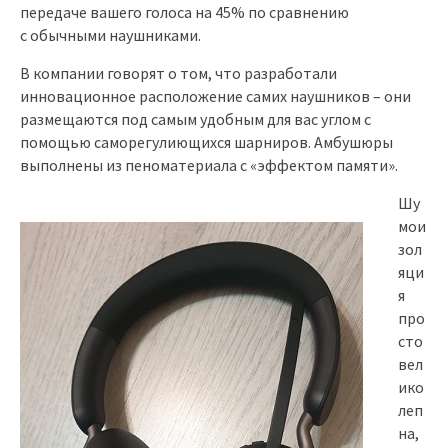
передаче вашего голоса на 45% по сравнению
с обычными наушниками.
В компании говорят о том, что разработали
инновационное расположение самих наушников – они
размещаются под самым удобным для вас углом с
помощью саморегулиющихся шарниров. Амбушюры
выполнены из пеноматериала с «эффектом памяти».
Шу
мои
зол
яци
я
про
сто
вел
ико
леп
на,