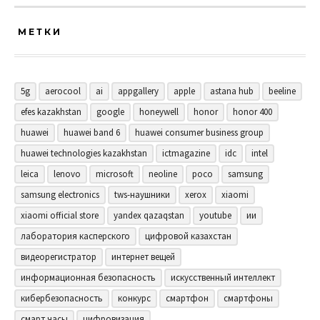
МЕТКИ
5g
aerocool
ai
appgallery
apple
astana hub
beeline
efes kazakhstan
google
honeywell
honor
honor 400
huawei
huawei band 6
huawei consumer business group
huawei technologies kazakhstan
ictmagazine
idc
intel
leica
lenovo
microsoft
neoline
poco
samsung
samsung electronics
tws-наушники
xerox
xiaomi
xiaomi official store
yandex qazaqstan
youtube
ии
лаборатория касперского
цифровой казахстан
видеорегистратор
интернет вещей
информационная безопасность
искусственный интеллект
кибербезопасность
конкурс
смартфон
смартфоны
смарт часы
цифровизация