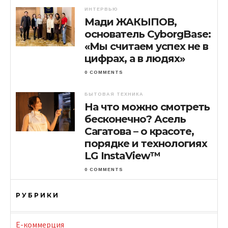
ИНТЕРВЬЮ
Мади ЖАКЫПОВ,
основатель CyborgBase:
«Мы считаем успех не в
цифрах, а в людях»
0 COMMENTS
БЫТОВАЯ ТЕХНИКА
На что можно смотреть
бесконечно? Асель
Сагатова – о красоте,
порядке и технологиях
LG InstaView™
0 COMMENTS
РУБРИКИ
E-коммерция