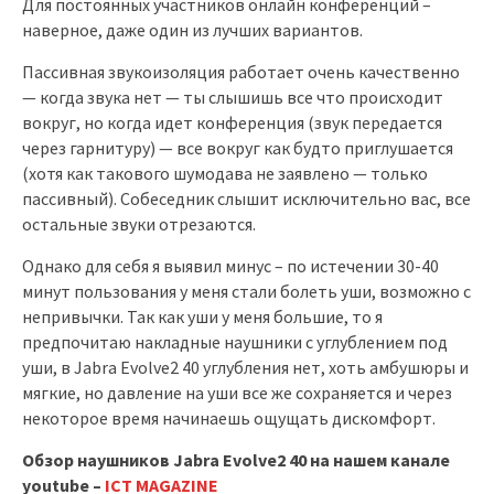
Для постоянных участников онлайн конференций –
наверное, даже один из лучших вариантов.
Пассивная звукоизоляция работает очень качественно
— когда звука нет — ты слышишь все что происходит
вокруг, но когда идет конференция (звук передается
через гарнитуру) — все вокруг как будто приглушается
(хотя как такового шумодава не заявлено — только
пассивный). Собеседник слышит исключительно вас, все
остальные звуки отрезаются.
Однако для себя я выявил минус – по истечении 30-40
минут пользования у меня стали болеть уши, возможно с
непривычки. Так как уши у меня большие, то я
предпочитаю накладные наушники с углублением под
уши, в Jabra Evolve2 40 углубления нет, хоть амбушюры и
мягкие, но давление на уши все же сохраняется и через
некоторое время начинаешь ощущать дискомфорт.
Обзор наушников Jabra Evolve2 40 на нашем канале
youtube –
ICT MAGAZINE