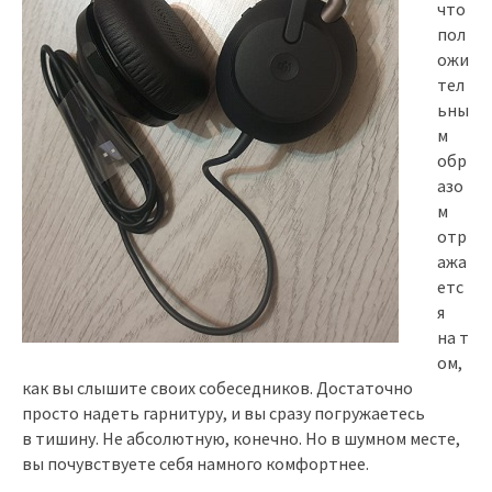
что
пол
ожи
тел
ьны
м
обр
азо
м
отр
ажа
етс
я
на т
ом,
как вы слышите своих собеседников. Достаточно
просто надеть гарнитуру, и вы сразу погружаетесь
в тишину. Не абсолютную, конечно. Но в шумном месте,
вы почувствуете себя намного комфортнее.