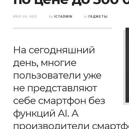
ИЮЛ 04, 2025
by
ICTADMIN
in
ГАДЖЕТЫ
На сегодняшний
день, многие
пользователи уже
не представляют
себе смартфон без
функций AI. А
производители смартф