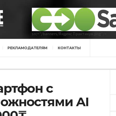
src="/banners/Яндекс Практикум.png"/>
РЕКЛАМОДАТЕЛЯМ
КОНТАКТЫ
артфон с
ожностями AI
000₸