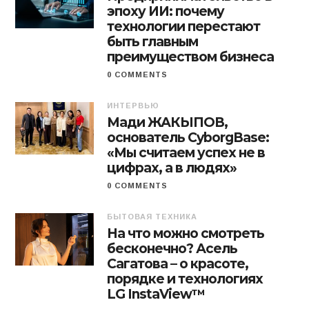
эпоху ИИ: почему
технологии перестают
быть главным
преимуществом бизнеса
0 COMMENTS
ИНТЕРВЬЮ
Мади ЖАКЫПОВ,
основатель CyborgBase:
«Мы считаем успех не в
цифрах, а в людях»
0 COMMENTS
БЫТОВАЯ ТЕХНИКА
На что можно смотреть
бесконечно? Асель
Сагатова – о красоте,
порядке и технологиях
LG InstaView™