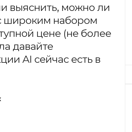
ли выяснить, можно ли
с широким набором
тупной цене (не более
ала давайте
ции AI сейчас есть в
х