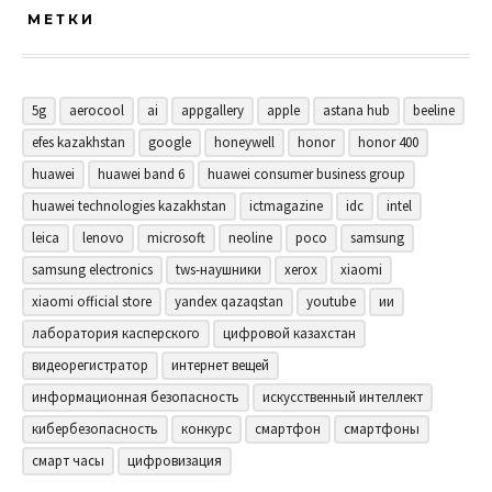
МЕТКИ
5g
aerocool
ai
appgallery
apple
astana hub
beeline
efes kazakhstan
google
honeywell
honor
honor 400
huawei
huawei band 6
huawei consumer business group
huawei technologies kazakhstan
ictmagazine
idc
intel
leica
lenovo
microsoft
neoline
poco
samsung
samsung electronics
tws-наушники
xerox
xiaomi
xiaomi official store
yandex qazaqstan
youtube
ии
лаборатория касперского
цифровой казахстан
видеорегистратор
интернет вещей
информационная безопасность
искусственный интеллект
кибербезопасность
конкурс
смартфон
смартфоны
смарт часы
цифровизация