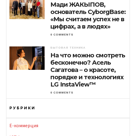
Мади ЖАКЫПОВ,
основатель CyborgBase:
«Мы считаем успех не в
цифрах, а в людях»
0 COMMENTS
БЫТОВАЯ ТЕХНИКА
На что можно смотреть
бесконечно? Асель
Сагатова – о красоте,
порядке и технологиях
LG InstaView™
0 COMMENTS
РУБРИКИ
E-коммерция