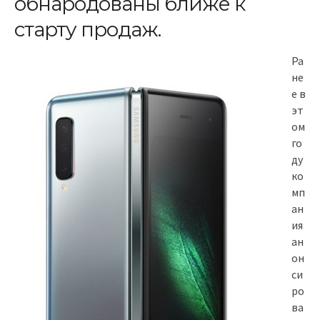
обнародованы ближе к
старту продаж.
Ра
не
е в
эт
ом
го
ду
ко
мп
ан
ия
ан
он
си
ро
ва