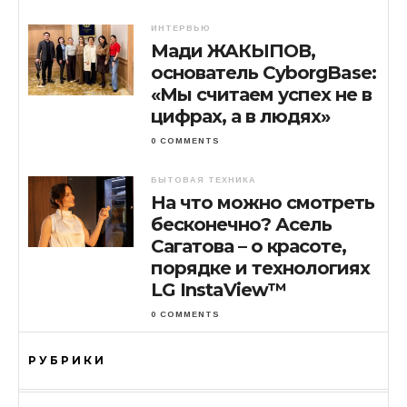
ИНТЕРВЬЮ
Мади ЖАКЫПОВ,
основатель CyborgBase:
«Мы считаем успех не в
цифрах, а в людях»
0 COMMENTS
БЫТОВАЯ ТЕХНИКА
На что можно смотреть
бесконечно? Асель
Сагатова – о красоте,
порядке и технологиях
LG InstaView™
0 COMMENTS
РУБРИКИ