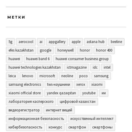
МЕТКИ
5g
aerocool
ai
appgallery
apple
astana hub
beeline
efes kazakhstan
google
honeywell
honor
honor 400
huawei
huawei band 6
huawei consumer business group
huawei technologies kazakhstan
ictmagazine
idc
intel
leica
lenovo
microsoft
neoline
poco
samsung
samsung electronics
tws-наушники
xerox
xiaomi
xiaomi official store
yandex qazaqstan
youtube
ии
лаборатория касперского
цифровой казахстан
видеорегистратор
интернет вещей
информационная безопасность
искусственный интеллект
кибербезопасность
конкурс
смартфон
смартфоны