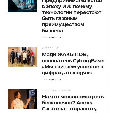
Предпринимательство
в эпоху ИИ: почему
технологии перестают
быть главным
преимуществом
бизнеса
0 COMMENTS
ИНТЕРВЬЮ
Мади ЖАКЫПОВ,
основатель CyborgBase:
«Мы считаем успех не в
цифрах, а в людях»
0 COMMENTS
БЫТОВАЯ ТЕХНИКА
На что можно смотреть
бесконечно? Асель
Сагатова – о красоте,