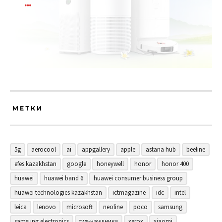
МЕТКИ
5g
aerocool
ai
appgallery
apple
astana hub
beeline
efes kazakhstan
google
honeywell
honor
honor 400
huawei
huawei band 6
huawei consumer business group
huawei technologies kazakhstan
ictmagazine
idc
intel
leica
lenovo
microsoft
neoline
poco
samsung
samsung electronics
tws-наушники
xerox
xiaomi